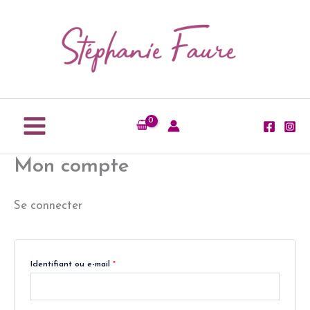
Aller
Obligatoire
Obligatoire
Obligatoire
au
contenu
Mon compte
Se connecter
Identifiant ou e-mail
*