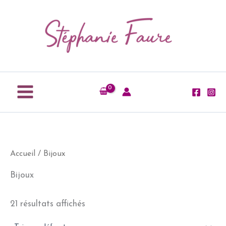
Aller
au
contenu
Accueil
/ Bijoux
Bijoux
21 résultats affichés